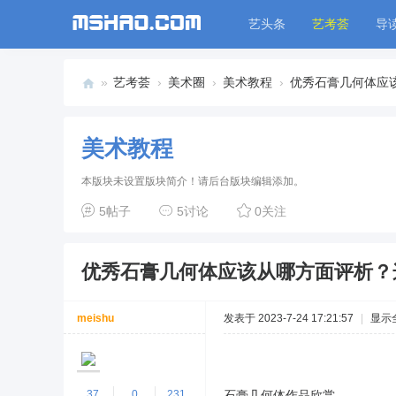
艺头条
艺考荟
导
»
艺考荟
›
美术圈
›
美术教程
›
优秀石膏几何体应该
艺
考
美术教程
荟
本版块未设置版块简介！请后台版块编辑添加。
5帖子
5讨论
0关注
优秀石膏几何体应该从哪方面评析？
meishu
发表于 2023-7-24 17:21:57
|
显示
37
0
231
石膏几何体作品欣赏