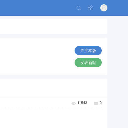
关注本版
发表新帖
11543
0