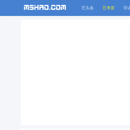
艺头条
艺考荟
导