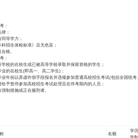
报考：
法律；
有同等学力；
学本科招生体检标准》且无色盲；
且合格。
报考：
高等学校的在校生或已被高等学校录取并保留资格的学生；
毕业的在校生(即高一、高二学生)；
届毕业年份以弄虚作假手段报名并违规参加普通高校招生考试(包括全国统
，被给予暂停参加高校招生考试处理且在停考期内的人员；
采取强制措施或正在服刑者。
学
称
名额
学