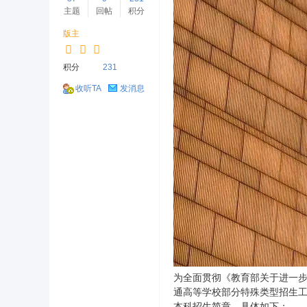
主题
回帖
积分
版主
积分
231
收听TA
发消息
为全面贯彻《教育部关于进一步
通高等学校部分特殊类型招生工作
本科招生简章。具体如下：