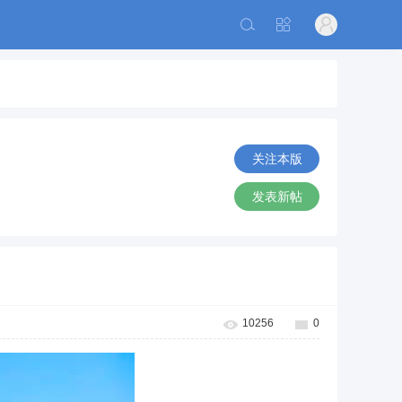
关注本版
发表新帖
10256
0