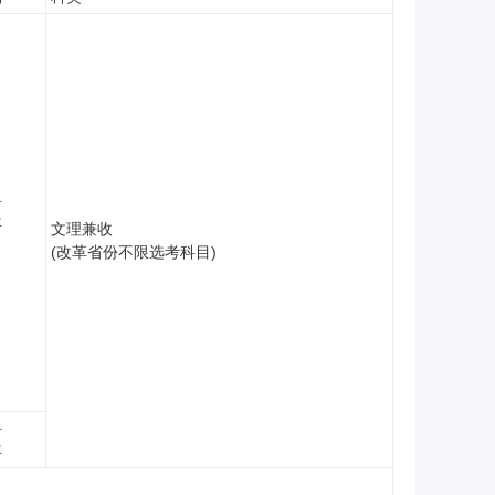
科
年
文理兼收
(改革省份不限选考科目)
科
年