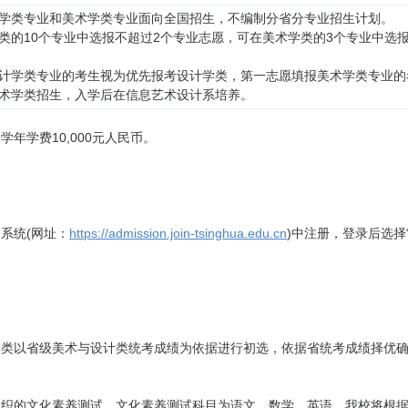
设计学类专业和美术学类专业面向全国招生，不编制分省分专业招生计划。
计学类的10个专业中选报不超过2个专业志愿，可在美术学类的3个专业中
报设计学类专业的考生视为优先报考设计学类，第一志愿填报美术学类专业
照美术学类招生，入学后在信息艺术设计系培养。
年学费10,000元人民币。
系统(网址：
https://admission.join-tsinghua.edu.cn
)中注册，登录后选择
学类以省级美术与设计类统考成绩为依据进行初选，依据省统考成绩择优
组织的文化素养测试，文化素养测试科目为语文、数学、英语。我校将根