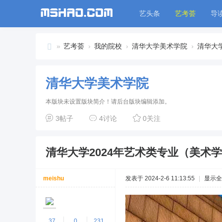
艺头条
艺考荟
导
»
艺考荟
›
我的院校
›
清华大学美术学院
›
清华大学
艺
考
清华大学美术学院
荟
本版块未设置版块简介！请后台版块编辑添加。
3帖子
4讨论
0关注
清华大学2024年艺术类专业（美术
meishu
发表于 2024-2-6 11:13:55
|
显示全
37
0
231