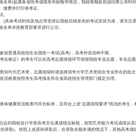
选合格名单(如遇各省统考成绩发布较晚等情况，我校将顺延初选结果公布时
确认、缴费并打印准考证。
测试。
考试。(具体考试时间及地点等安排以我校后续发布的考试安排为准，请关注系
考合格名单并按教育部要求进行公示。
须参加普通高校招生全国统一考试(高考)，高考外语语种不限。
校考合格证》的考生可以在高考志愿填报环节填报我校专业志愿，专业志愿
考类别均为艺术类，志愿填报时请选择清华大学艺术类招生专业所在的批次
康状况检查按照考生高考报名所在省高校招生管理部门规定办理。
和身体健康状况检查均符合标准，且符合上述“志愿填报要求”情况的考生
同)达到我校设计学类高考文化课成绩达标线，按照艺术能力考试成绩从高
优录取)。按照上述原则录取后，在录取名额未满的情况下，其他高考成绩
取。